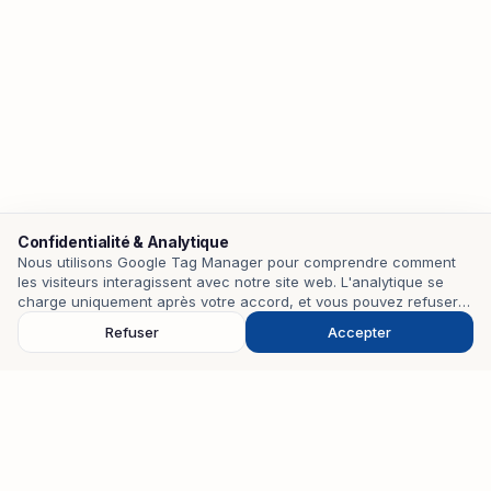
Confidentialité & Analytique
Nous utilisons Google Tag Manager pour comprendre comment
les visiteurs interagissent avec notre site web. L'analytique se
Contact
charge uniquement après votre accord, et vous pouvez refuser
pour la désactiver.
Refuser
Accepter
EMAIL
mohamedzouari.tn@gmail.com
TÉLÉPHONE