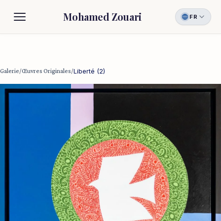
Mohamed Zouari
FR
Biographie
Galerie
Galerie
/
Œuvres Originales
/
Liberté (2)
Contact