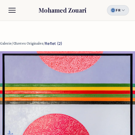
Mohamed Zouari
FR
Biographie
Galerie
Galerie
/
Œuvres Originales
/
Reflet (2)
Contact