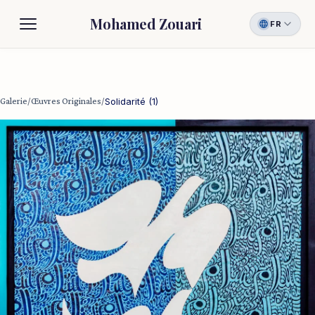
Mohamed Zouari
FR
Biographie
Galerie
Galerie
/
Œuvres Originales
/
Solidarité (1)
Contact