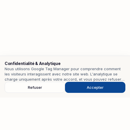
Confidentialité & Analytique
Nous utilisons Google Tag Manager pour comprendre comment
les visiteurs interagissent avec notre site web. L'analytique se
Contact
charge uniquement après votre accord, et vous pouvez refuser
pour la désactiver.
Refuser
Accepter
EMAIL
mohamedzouari.tn@gmail.com
TÉLÉPHONE