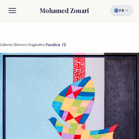
Mohamed Zouari
FR
Biographie
Galerie
Galerie
/
Œuvres Originales
/
Fenêtre (1)
Contact